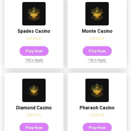
Spades Casino
Monte Casino
Play Now
Play Now
T&Cs Apply
T&Cs Apply
Diamond Casino
Pharaoh Casino
Play Now
Play Now