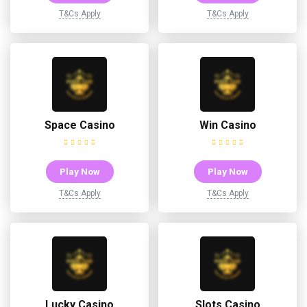
T&Cs Apply
T&Cs Apply
Space Casino
Win Casino
Play Now
Play Now
T&Cs Apply
T&Cs Apply
Lucky Casino
Slots Casino